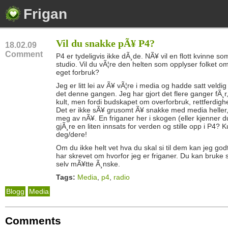
Frigan
Vil du snakke pÃ¥ P4?
18.02.09
Comment
P4 er tydeligvis ikke dÃ¸de. NÃ¥ vil en flott kvinne so
studio. Vil du vÃ¦re den helten som opplyser folket o
eget forbruk?
Jeg er litt lei av Ã¥ vÃ¦re i media og hadde satt veldi
det denne gangen. Jeg har gjort det flere ganger fÃ¸r,
kult, men fordi budskapet om overforbruk, rettferdighet
Det er ikke sÃ¥ grusomt Ã¥ snakke med media heller, 
meg av nÃ¥. En friganer her i skogen (eller kjenner 
gjÃ¸re en liten innsats for verden og stille opp i P4? K
deg/dere!
Om du ikke helt vet hva du skal si til dem kan jeg go
har skrevet om hvorfor jeg er friganer. Du kan bruke s
selv mÃ¥tte Ã¸nske.
Tags:
Media
,
p4
,
radio
Blogg
Media
Comments