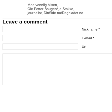
Med vennlig hilsen,
Ole Petter BaugerÃ¸d Stokke,
journalist, DinSide.no/Dagbladet.no
Leave a comment
Nickname *
E-mail *
Url