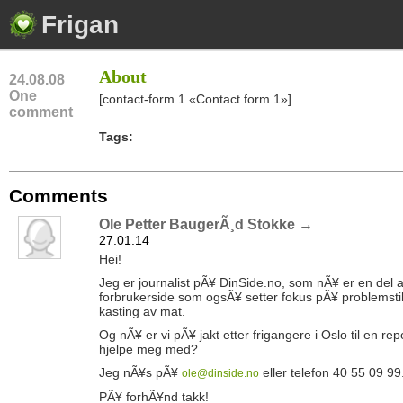
Frigan
About
24.08.08
One
[contact-form 1 «Contact form 1»]
comment
Tags:
Comments
Ole Petter BaugerÃ¸d Stokke →
27.01.14
Hei!
Jeg er journalist pÃ¥ DinSide.no, som nÃ¥ er en del 
forbrukerside som ogsÃ¥ setter fokus pÃ¥ problemsti
kasting av mat.
Og nÃ¥ er vi pÃ¥ jakt etter frigangere i Oslo til en re
hjelpe meg med?
Jeg nÃ¥s pÃ¥
eller telefon 40 55 09 99
ole@dinside.no
PÃ¥ forhÃ¥nd takk!